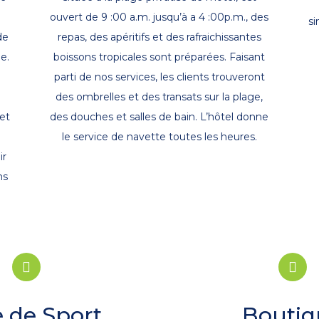
ouvert de 9 :00 a.m. jusqu’à a 4 :00p.m., des
si
de
repas, des apéritifs et des rafraichissantes
e.
boissons tropicales sont préparées. Faisant
parti de nos services, les clients trouveront
des ombrelles et des transats sur la plage,
et
des douches et salles de bain. L’hôtel donne
le service de navette toutes les heures.
ir
ns
e de Sport
Boutiq