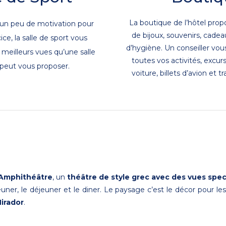
La boutique de l’hôtel prop
s un peu de motivation pour
de bijoux, souvenirs, cadeau
cice, la salle de sport vous
d’hygiène. Un conseiller vou
meilleurs vues qu’une salle
toutes vos activités, excurs
 peut vous proposer.
voiture, billets d’avion et t
’Amphithéâtre
, un
théâtre de style grec avec des vues spec
euner, le déjeuner et le diner. Le paysage c’est le décor pour les
Mirador
.