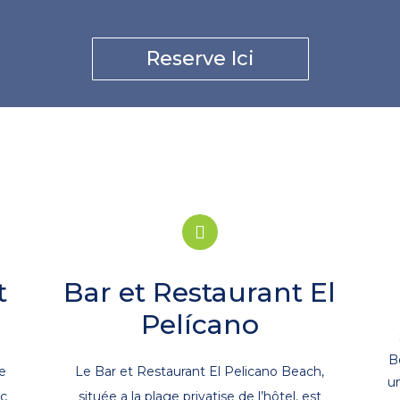
Reserve Ici
t
Bar et Restaurant El
Pelícano
B
ne
Le Bar et Restaurant El Pelicano Beach,
u
ec
située a la plage privatise de l’hôtel, est