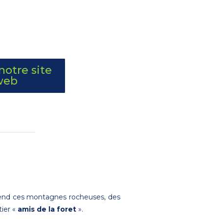
 notre site
web
scend ces montagnes rocheuses, des
tier «
amis de la foret
».