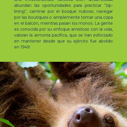
abundan las oportunidades para practicar “zip-
lining”, caminar por el bosque nuboso, navegar
por las boutiques o simplemente tomar una copa
en el balcón, mientras pasan los monos. La gente
es conocida por su enfoque amistoso con la vida,
valoran la armonía pacífica, que se han esforzado
en mantener desde que su ejército fue abolido
en 1949.