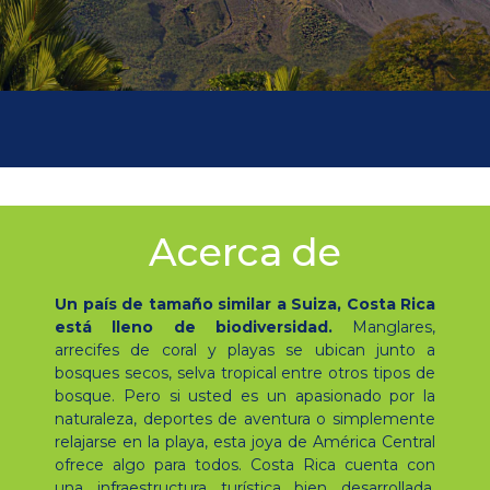
Acerca de
Un país de tamaño similar a Suiza, Costa Rica
está lleno de biodiversidad.
Manglares,
arrecifes de coral y playas se ubican junto a
bosques secos, selva tropical entre otros tipos de
bosque. Pero si usted es un apasionado por la
naturaleza, deportes de aventura o simplemente
relajarse en la playa, esta joya de América Central
ofrece algo para todos. Costa Rica cuenta con
una infraestructura turística bien desarrollada,