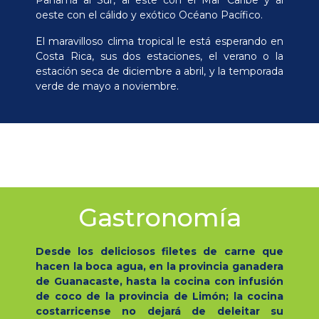
Panamá al Sur, al este con el Mar Caribe y al
oeste con el cálido y exótico Océano Pacífico.
El maravilloso clima tropical le está esperando en
Costa Rica, sus dos estaciones, el verano o la
estación seca de diciembre a abril, y la temporada
verde de mayo a noviembre.
Gastronomía
Desde los deliciosos filetes de carne que
hacen la boca agua, en la provincia ganadera
de Guanacaste, hasta la cocina con infusión
de coco de la provincia de Limón; la cocina
costarricense no dejará de deleitar su