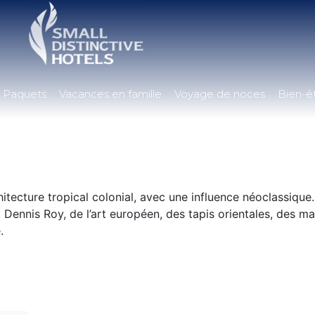
Paquets
Vacances en famille
Voyage de noces
Bien-ê
itecture tropical colonial, avec une influence néoclassique.
r, Dennis Roy, de l’art européen, des tapis orientales, des 
.